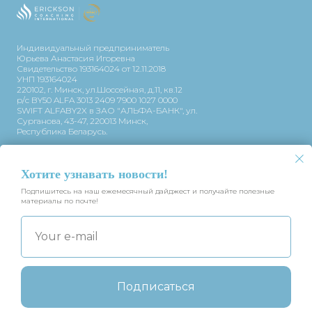
Индивидуальный предприниматель
Юрьева Анастасия Игоревна
Свидетельство 193164024 от 12.11.2018
УНП 193164024
220102, г. Минск, ул.Шоссейная, д.11, кв.12
р/с BY50 ALFA 3013 2409 7900 1027 0000
SWIFT ALFABY2X в ЗАО "АЛЬФА-БАНК", ул.
Сурганова, 43-47, 220013 Минск,
Республика Беларусь.
+375 (29) 778 86 35
info@erickson.by
Хотите узнавать новости!
Подпишитесь на наш ежемесячный дайджест и получайте полезные
материалы по почте!
Управление файлами cookie
Политика оператора
Для обеспечения удобства пользователей сайта используются cookies.
Подробнее
Your e-mail
Публичная оферта
Принять
Подписаться
Отклонить