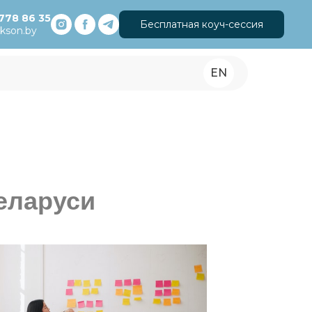
778 86 35
Бесплатная коуч-сессия
ckson.by
EN
Беларуси