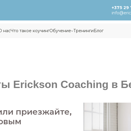
+375 29 
info@eri
О нас
Что такое коучинг
Обучение
Тренинги
Блог
ы Erickson Coaching в 
или приезжайте,
новым