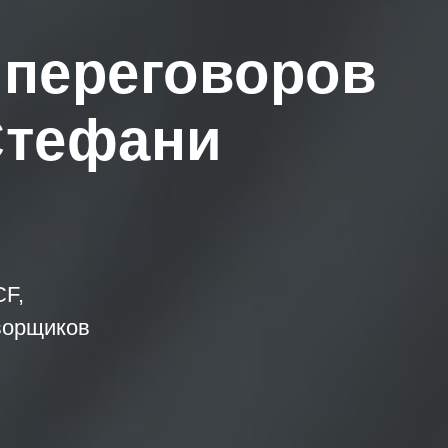
 переговоров
Стефани
CF,
ворщиков