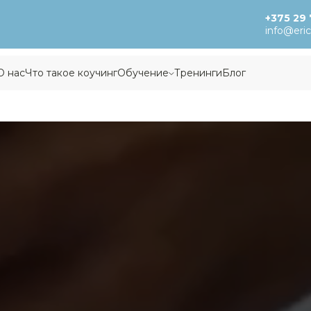
+375 29 
info@eri
О нас
Что такое коучинг
Обучение
Тренинги
Блог