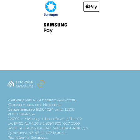
Индивидуальный предприниматель
Юрьева Анастасия Игоревна
Свидетельство 193164024 от 12.11.2018
УНП 193164024
220102, г. Минск, ул.Шоссейная, д.11, кв.12
р/с BY50 ALFA 3013 2409 7900 1027 0000
SWIFT ALFABY2X в ЗАО "АЛЬФА-БАНК", ул.
Сурганова, 43-47, 220013 Минск,
Республика Беларусь.